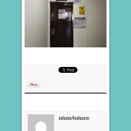
suluova4noluasm