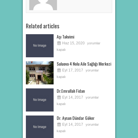
Related articles
Aşı Takvimi
Haz 15, 2020
yorumlar
kapalı
Suluova 4 Nolu Aile Sağlığı Merkezi
Eyl 17, 2017
yorumlar
kapalı
Dr.Emrullah Fidan
Eyl 14, 2017
yorumlar
kapalı
Dr. Aysun Dündar Göker
Eyl 14, 2017
yorumlar
kapalı