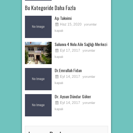
Bu Kategoride Daha Fazla
Aşı Takvimi
Haz 15, 2020
yorumlar
kapalı
Suluova 4 Nolu Aile Sağlığı Merkezi
Eyl 17, 2017
yorumlar
kapalı
Dr.Emrullah Fidan
Eyl 14, 2017
yorumlar
kapalı
Dr. Aysun Dündar Göker
Eyl 14, 2017
yorumlar
kapalı