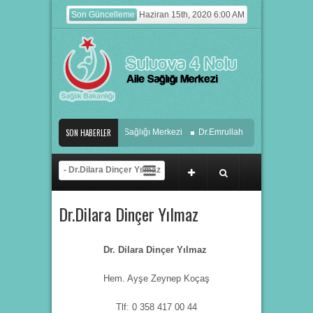
Son Güncelleme
Haziran 15th, 2020 6:00 AM
Suluova 4 Nolu Aile Sağlığı Merkezi
SON HABERLER
Dr.Emrullah Fidan
Dr. Aysu
Dr.Dilara Dinçer Yılmaz
Dr.Dilara Dinçer Yılmaz
Dr. Dilara Dinçer Yılmaz
Hem. Ayşe Zeynep Koçaş
Tlf: 0 358 417 00 44